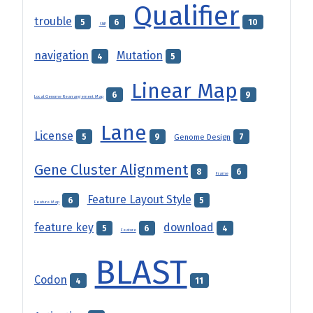
Qualifier
trouble
5
6
10
SNP
navigation
Mutation
4
5
Linear Map
6
9
Local Genome Rearrangement Map
Lane
License
5
9
Genome Design
7
Gene Cluster Alignment
8
6
Frame
Feature Layout Style
6
5
Feature Map
feature key
download
5
6
4
Feature
BLAST
Codon
4
11