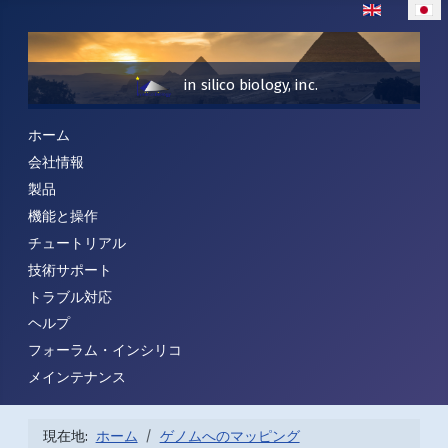
あなたが使う言
in silico biology, inc.
ホーム
会社情報
製品
機能と操作
チュートリアル
技術サポート
トラブル対応
ヘルプ
フォーラム・インシリコ
メインテナンス
現在地:
ホーム
ゲノムへのマッピング