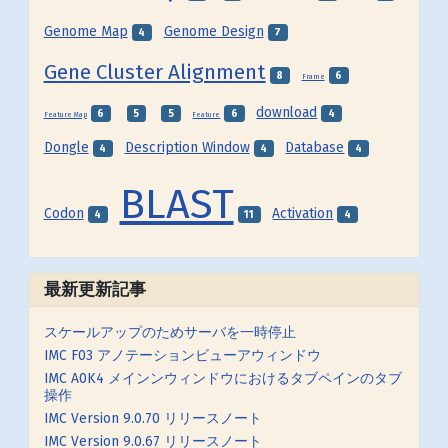
Genome Map
Genome Design
4
7
Gene Cluster Alignment
8
6
Frame
download
6
5
5
6
4
Feature Map
Feature
Dongle
Description Window
Database
4
4
4
BLAST
Codon
Activation
4
11
4
最新更新記事
スケールアップのためサーバを一時停止
IMC F03 アノテーションビューアウィンドウ
IMC A0K4 メインンウィンドウにおけるタブペインのタブ
操作
IMC Version 9.0.70 リリースノート
IMC Version 9.0.67 リリースノート