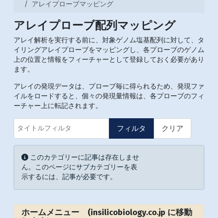
アレイプローブマッピング
アレイプローブ配列マッピング
アレイ解析を実行する前に、対象ゲノム塩基配列に対して、タ
イリングアレイプローブをマッピングし、各プローブのゲノム
上の位置と情報をフィーチャーとして登録しておく必要があり
ます。
アレイの発現データは、プローブ毎に得られるため、発現ファ
イルをロードすると、個々の発現量情報は、各プローブのフィ
ーチャー上に転記されます。
タイトルフィルタ
フィルタ
クリア
表示数
情報
このカテゴリーに記事は存在しませ
ん。このページにサブカテゴリーを表
示するには、記事が必要です。
ホームメニュー (insilicobiology.co.jp に移動